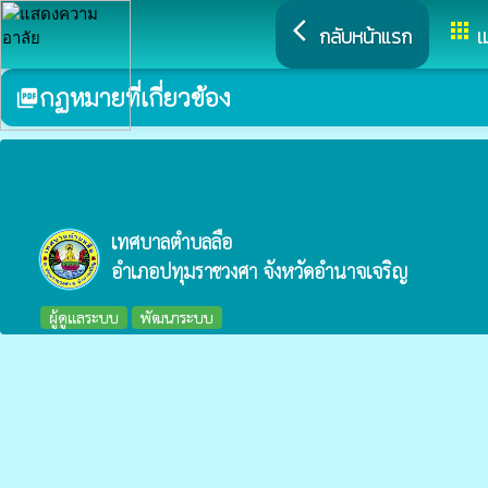
arrow_back_ios
apps
กลับหน้าแรก
เ
กฏหมายที่เกี่ยวข้อง
picture_as_pdf
เทศบาลตำบลลือ
อำเภอปทุมราชวงศา จังหวัดอำนาจเจริญ
ผู้ดูแลระบบ
พัฒนาระบบ