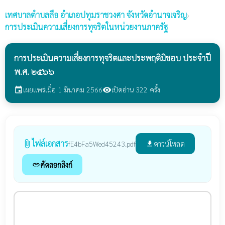
เทศบาลตำบลลือ
อำเภอปทุมราชวงศา จังหวัดอำนาจเจริญ
›
การประเมินความเสี่ยงการทุจริตในหน่วยงานภาครัฐ
การประเมินความเสี่ยงการทุจริตและประพฤติมิชอบ ประจำปี
พ.ศ. ๒๕๖๖
เผยแพร่เมื่อ 1 มีนาคม 2566
เปิดอ่าน 322 ครั้ง
event
visibility
ไฟล์เอกสาร
attach_file
ดาวน์โหลด
fE4bFa5Wed45243.pdf
file_download
คัดลอกลิงก์
link